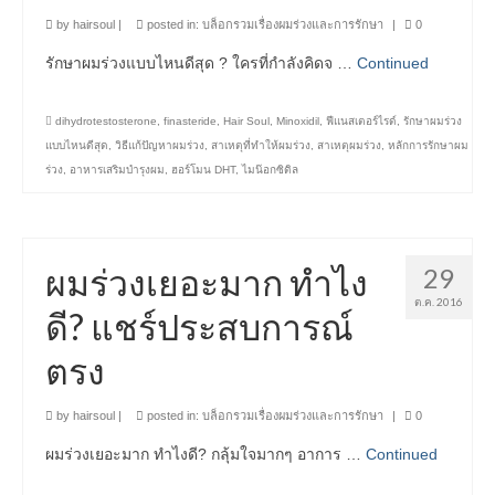
บทความ
by
hairsoul
|
posted in:
บล็อกรวมเรื่องผมร่วงและการรักษา
|
0
รักษาผมร่วงแบบไหนดีสุด ? ใครที่กำลังคิดจ …
Continued
ติดต่อเรา-จุดจำหน่าย
ไทย
dihydrotestosterone
,
finasteride
,
Hair Soul
,
Minoxidil
,
ฟีแนสเตอร์ไรด์
,
รักษาผมร่วง
แบบไหนดีสุด
,
วิธีแก้ปัญหาผมร่วง
,
สาเหตุที่ทำให้ผมร่วง
,
สาเหตุผมร่วง
,
หลักการรักษาผม
ร่วง
,
อาหารเสริมบำรุงผม
,
ฮอร์โมน DHT
,
ไมน๊อกซิดิล
ผมร่วงเยอะมาก ทำไง
29
ต.ค. 2016
ดี? แชร์ประสบการณ์
ตรง
by
hairsoul
|
posted in:
บล็อกรวมเรื่องผมร่วงและการรักษา
|
0
ผมร่วงเยอะมาก ทำไงดี? กลุ้มใจมากๆ อาการ …
Continued