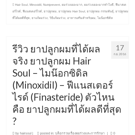
Hair Soul
,
Minoxidil
,
Nutriprevent
,
ผมร่วงเยอะมาก
,
ผมร่วงเยอะมากทำไงดี
,
ฟีนาสเต
อร์ไรด์
,
ฟีแนสเตอร์ไรด์
,
ยาปลูกผม
,
ยาปลูกผม Hair Soul
,
ยาปลูกผม กรรมพันธุ์
,
ยาปลูกผม
ที่ได้ผลดีที่สุด
,
ยาแก้ผมร่วง
,
วิธีแก้ผมร่วง
,
อาหารเสริมสำหรับผม
,
ไมน๊อกซิดิล
รีวิว ยาปลูกผมที่ได้ผล
17
ก.ย. 2016
จริง ยาปลูกผม Hair
Soul – ไมน๊อกซิดิล
(Minoxidil) – ฟีแนสเตอร์
ไรด์ (Finasteride) ตัวไหน
คือ ยาปลูกผมที่ได้ผลดีที่สุด
?
by
hairsoul
|
posted in:
บล็อกรวมเรื่องผมร่วงและการรักษา
|
0