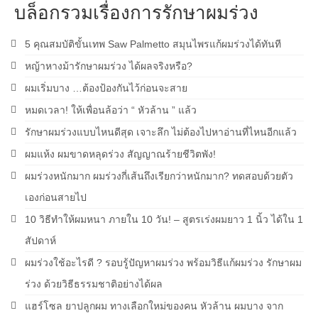
บล็อกรวมเรื่องการรักษาผมร่วง
5 คุณสมบัติขั้นเทพ Saw Palmetto สมุนไพรแก้ผมร่วงได้ทันที
หญ้าหางม้ารักษาผมร่วง ได้ผลจริงหรือ?
ผมเริ่มบาง …ต้องป้องกันไว้ก่อนจะสาย
หมดเวลา! ให้เพื่อนล้อว่า “ หัวล้าน ” แล้ว
รักษาผมร่วงแบบไหนดีสุด เจาะลึก ไม่ต้องไปหาอ่านที่ไหนอีกแล้ว
ผมแห้ง ผมขาดหลุดร่วง สัญญาณร้ายชีวิตพัง!
ผมร่วงหนักมาก ผมร่วงกี่เส้นถึงเรียกว่าหนักมาก? ทดสอบด้วยตัว
เองก่อนสายไป
10 วิธีทำให้ผมหนา ภายใน 10 วัน! – สูตรเร่งผมยาว 1 นิ้ว ได้ใน 1
สัปดาห์
ผมร่วงใช้อะไรดี ? รอบรู้ปัญหาผมร่วง พร้อมวิธีแก้ผมร่วง รักษาผม
ร่วง ด้วยวิธีธรรมชาติอย่างได้ผล
แฮร์โซล ยาปลูกผม ทางเลือกใหม่ของคน หัวล้าน ผมบาง จาก