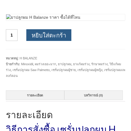
เซ
หยิบใส่ตะกร้า
รั่ม
ปลูก
ผม
H
หมวดหมู่:
H BALANZE
Balanze
ป้ายกำกับ:
Minoxidil
,
ผมร่วงเยอะมาก
,
ยาปลูกผม
,
ยาแก้ผมร่วง
,
รักษาผมร่วง
,
วิธีแก้ผม
1
ร่วง
,
เซรั่มปลูกผม Saw Palmetto
,
เซรั่มปลูกผมผู้ชาย
,
เซรั่มปลูกผมผู้หญิง
,
เซรั่มปลูกผมแพ
กล่อง
ลงก์ตอน
quantity
รายละเอียด
บทวิจารณ์ (0)
รายละเอียด
วิธีการสั่งซื้อ เซรั่มปลูกผม H